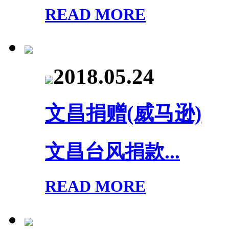
READ MORE
2018.05.24
文昌捐赠(威马逊)
文昌台风捐款...
READ MORE