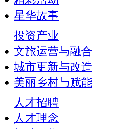
星华故事
投资产业
文旅运营与融合
城市更新与改造
美丽乡村与赋能
人才招聘
人才理念