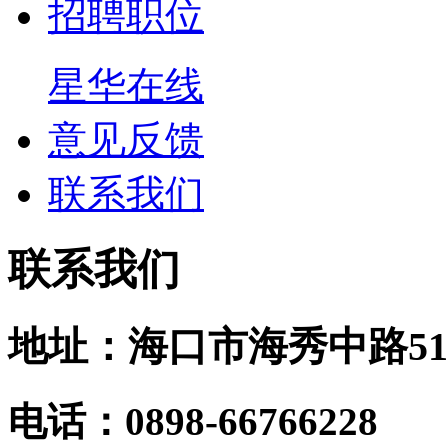
招聘职位
星华在线
意见反馈
联系我们
联系我们
地址：海口市海秀中路51
电话：0898-66766228