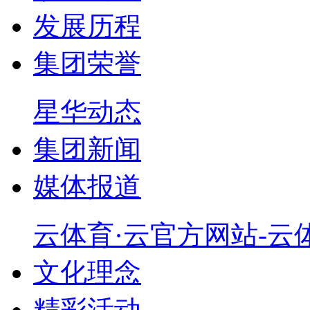
发展历程
集团荣誉
星华动态
集团新闻
媒体报道
云体育·云官方网站-云体
文化理念
精彩活动