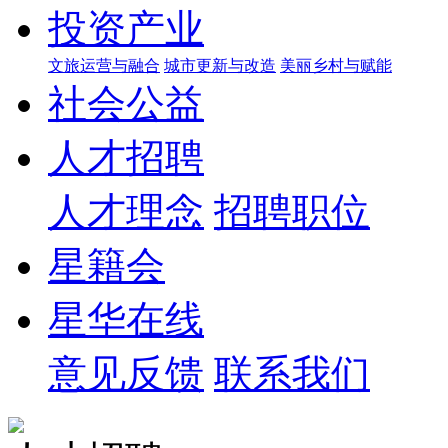
投资产业
文旅运营与融合
城市更新与改造
美丽乡村与赋能
社会公益
人才招聘
人才理念
招聘职位
星籍会
星华在线
意见反馈
联系我们