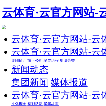
云体育·云官方网站-云
云体育·云官方网站-云体
云体育·云官方网站-云体
集团简介
旗下公司
发展历程
集团荣誉
新闻动态
集团新闻
媒体报道
云体育·云官方网站-云体
文化理念
精彩活动
星华故事