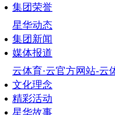
集团荣誉
星华动态
集团新闻
媒体报道
云体育·云官方网站-云体
文化理念
精彩活动
星华故事