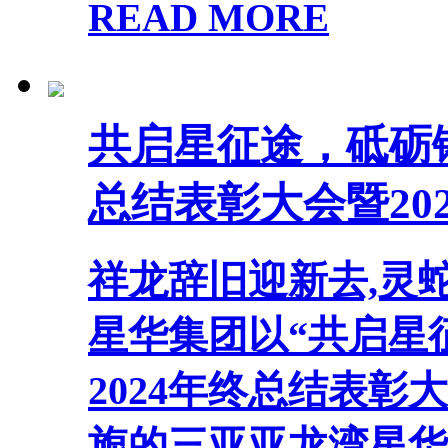
READ MORE
共启星征途，砥砺铸华
总结表彰大会暨20
祥龙辞旧迎新去,灵蛇纳
星华集团以“共启星
2024年终总结表彰
旎的三亚亚龙湾星华