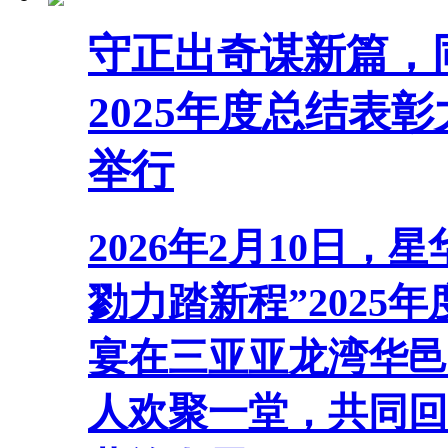
守正出奇谋新篇，同
2025年度总结表彰
举行
2026年2月10日
勠力踏新程”2025
宴在三亚亚龙湾华邑
人欢聚一堂，共同回