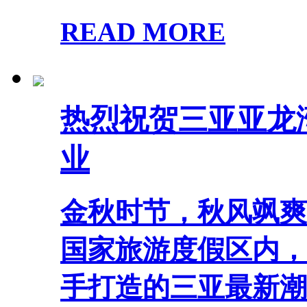
READ MORE
热烈祝贺三亚亚龙
业
金秋时节，秋风飒爽
国家旅游度假区内，
手打造的三亚最新潮