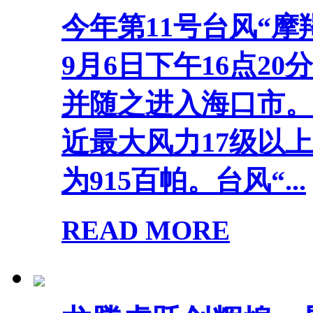
今年第11号台风“
9月6日下午16点2
并随之进入海口市。
近最大风力17级以上
为915百帕。台风“...
READ MORE