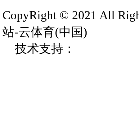
CopyRight © 2021 All
站-云体育(中国)
技术支持：