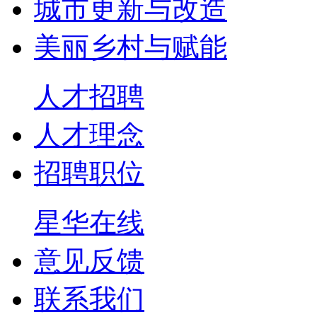
城市更新与改造
美丽乡村与赋能
人才招聘
人才理念
招聘职位
星华在线
意见反馈
联系我们