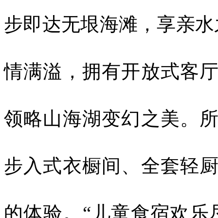
步即达无垠海滩，享亲水
情满溢，拥有开放式客
领略山海湖变幻之美。
步入式衣橱间、全套轻
的体验。“儿童食宿欢乐