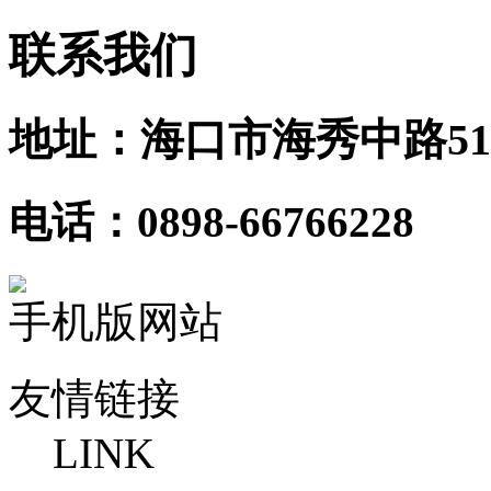
联系我们
地址：海口市海秀中路51
电话：0898-66766228
手机版网站
友情链接
LINK