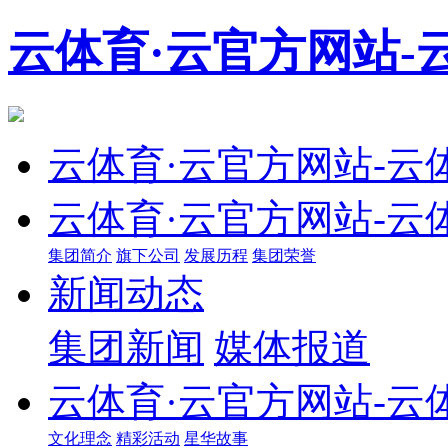
云体育·云官方网站-云
云体育·云官方网站-云体
云体育·云官方网站-云体
集团简介
旗下公司
发展历程
集团荣誉
新闻动态
集团新闻
媒体报道
云体育·云官方网站-云体
文化理念
精彩活动
星华故事