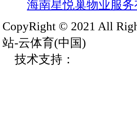
海南星悦巢物业服务
CopyRight © 2021 All
站-云体育(中国)
技术支持：