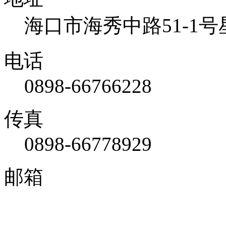
海口市海秀中路51-1号
电话
0898-66766228
传真
0898-66778929
邮箱