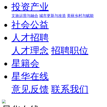
投资产业
文旅运营与融合
城市更新与改造
美丽乡村与赋能
社会公益
人才招聘
人才理念
招聘职位
星籍会
星华在线
意见反馈
联系我们