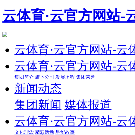
云体育·云官方网站-云
云体育·云官方网站-云体
云体育·云官方网站-云体
集团简介
旗下公司
发展历程
集团荣誉
新闻动态
集团新闻
媒体报道
云体育·云官方网站-云体
文化理念
精彩活动
星华故事