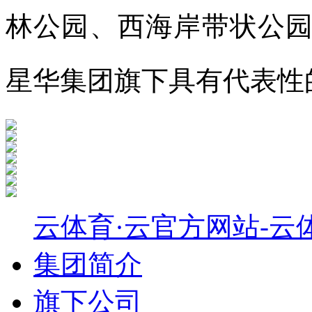
林公园、西海岸带状公
星华集团旗下具有代表性
云体育·云官方网站-云体
集团简介
旗下公司